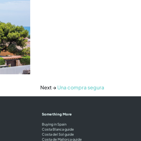
Next →
Una compra segura
Something More
Buying in Spain
Costa Blanca guide
Costa del Sol guide
Costa de Mallorca guide