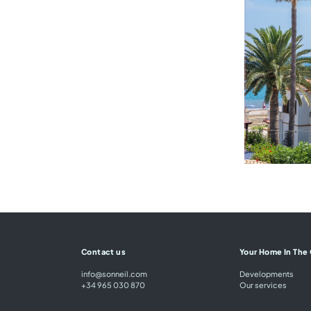
Contact us
Your Home In The
info@sonneil.com
Developments
+34 965 030 870
Our services