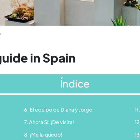
n
uide in Spain
Índice
6. El equipo de Diana y Jorge
11
7. Ahora Sí: ¡De visita!
12
8. ¡Me la quedo!
13