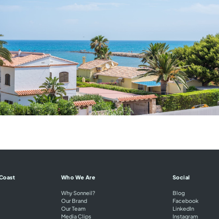
 Coast
Who We Are
Social
Why Sonneil?
Blog
Our Brand
Facebook
Our Team
LinkedIn
Media Clips
Instagram