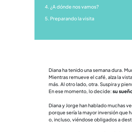
4. ¿A dónde nos vamos?
5. Preparando la visita
Diana ha tenido una semana dura. Much
Mientras remueve el café, alza la vis
más. Al otro lado, otra. Suspira y pien
En ese momento, lo decide:
su sueño
Diana y Jorge han hablado muchas vec
porque sería la mayor inversión que
o, incluso, viéndose obligados a destr