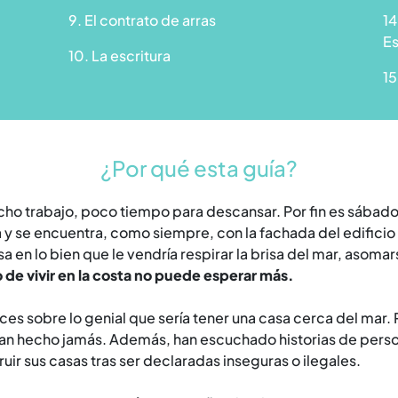
9. El contrato de arras
14
E
10. La escritura
15
¿Por qué esta guía?
o trabajo, poco tiempo para descansar. Por fin es sábado, 
ta y se encuentra, como siempre, con la fachada del edificio
sa en lo bien que le vendría respirar la brisa del mar, asomars
 de vivir en la costa no puede esperar más.
es sobre lo genial que sería tener una casa cerca del mar.
 han hecho jamás. Además, han escuchado historias de per
uir sus casas tras ser declaradas inseguras o ilegales.